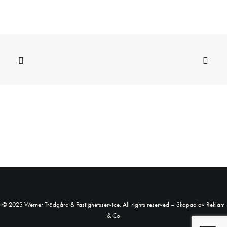
© 2023 Werner Trädgård & Fastighetsservice. All rights reserved – Skapad av
Reklam
& Co