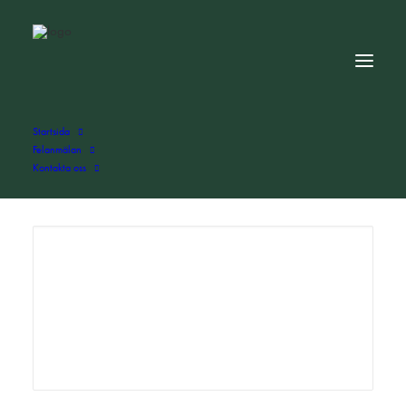
Startsida
Felanmälan
Kontakta oss
ADD COMMENT